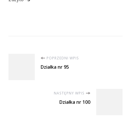
Nawigacja
POPRZEDNI WPIS
Działka nr 95
wpisu
NASTĘPNY WPIS
Działka nr 100