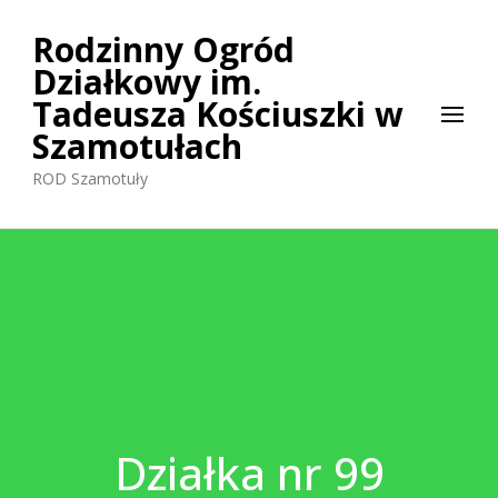
Rodzinny Ogród
Działkowy im.
Tadeusza Kościuszki w
Szamotułach
ROD Szamotuły
Działka nr 99