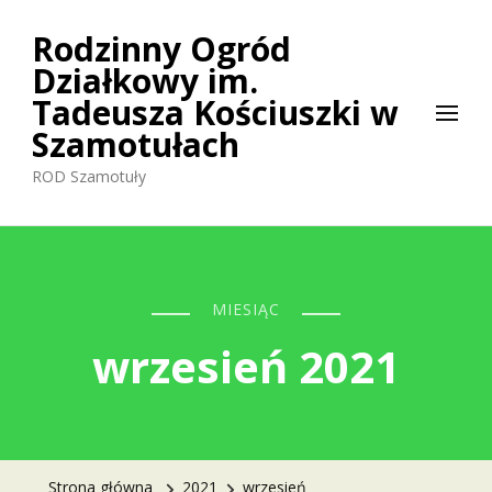
Rodzinny Ogród
Działkowy im.
Tadeusza Kościuszki w
Szamotułach
ROD Szamotuły
MIESIĄC
wrzesień 2021
Strona główna
2021
wrzesień