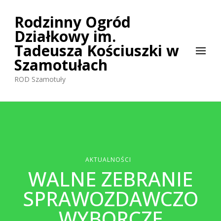
Rodzinny Ogród
Działkowy im.
Tadeusza Kościuszki w
Szamotułach
ROD Szamotuły
AKTUALNOŚCI
WALNE ZEBRANIE
SPRAWOZDAWCZO
WYBORCZE