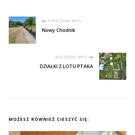
Nawigacja
POPRZEDNI WPIS
Nowy Chodnik
wpisu
NASTĘPNY WPIS
DZIAŁKI Z LOTU PTAKA
MOŻESZ RÓWNIEŻ CIESZYĆ SIĘ: