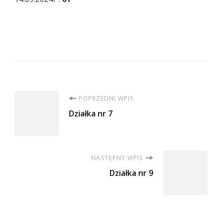
Nawigacja
POPRZEDNI WPIS
Działka nr 7
wpisu
NASTĘPNY WPIS
Działka nr 9