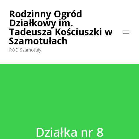
Rodzinny Ogród
Działkowy im.
Tadeusza Kościuszki w
Szamotułach
ROD Szamotuły
Działka nr 8