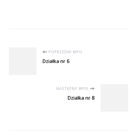
Nawigacja
POPRZEDNI WPIS
Działka nr 6
wpisu
NASTĘPNY WPIS
Działka nr 8