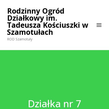
Rodzinny Ogród
Działkowy im.
Tadeusza Kościuszki w
Szamotułach
ROD Szamotuły
Działka nr 7