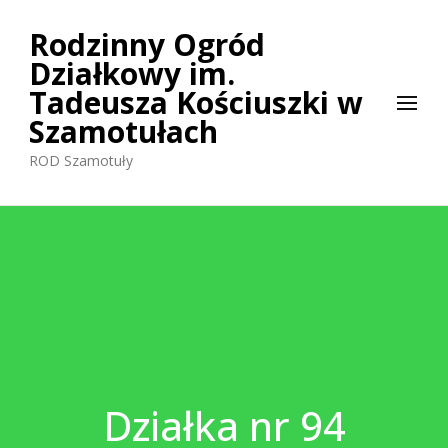
Rodzinny Ogród
Działkowy im.
Tadeusza Kościuszki w
Szamotułach
ROD Szamotuły
Działka nr 94