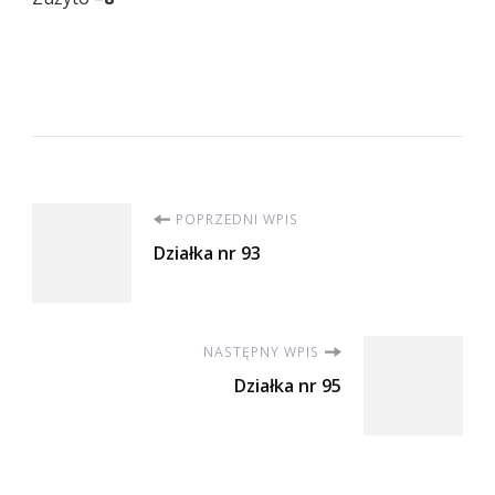
Nawigacja
POPRZEDNI WPIS
Działka nr 93
wpisu
NASTĘPNY WPIS
Działka nr 95