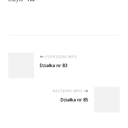
Nawigacja
POPRZEDNI WPIS
Działka nr 83
wpisu
NASTĘPNY WPIS
Działka nr 85