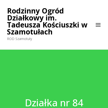
Rodzinny Ogród
Działkowy im.
Tadeusza Kościuszki w
Szamotułach
ROD Szamotuły
Działka nr 84