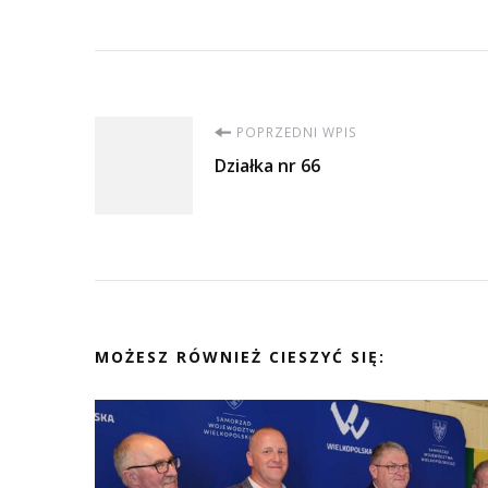
Nawigacja
POPRZEDNI WPIS
Działka nr 66
wpisu
MOŻESZ RÓWNIEŻ CIESZYĆ SIĘ: