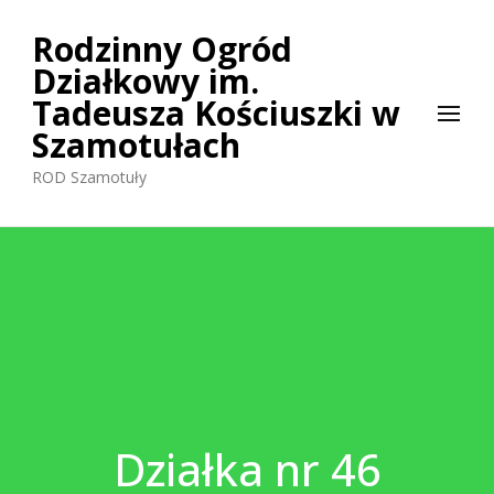
Rodzinny Ogród
Działkowy im.
Tadeusza Kościuszki w
Szamotułach
ROD Szamotuły
Działka nr 46