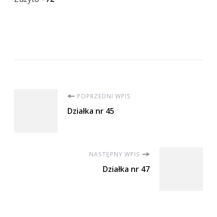
Nawigacja
POPRZEDNI WPIS
Działka nr 45
wpisu
NASTĘPNY WPIS
Działka nr 47