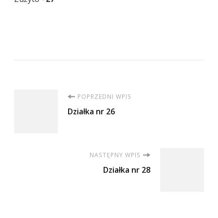
Nawigacja
POPRZEDNI WPIS
Działka nr 26
wpisu
NASTĘPNY WPIS
Działka nr 28