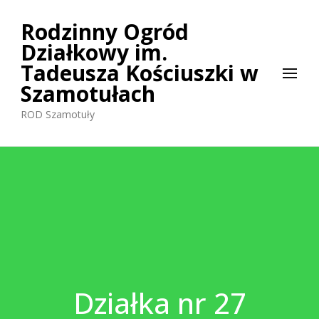
Rodzinny Ogród
Działkowy im.
Tadeusza Kościuszki w
Szamotułach
ROD Szamotuły
Działka nr 27