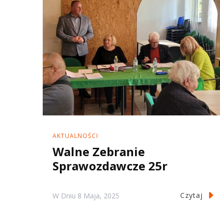
AKTUALNOŚCI
Walne Zebranie
Sprawozdawcze 25r
Czytaj
W Dniu
8 Maja, 2025