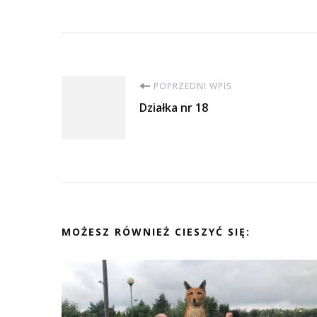
Nawigacja
POPRZEDNI WPIS
Działka nr 18
wpisu
MOŻESZ RÓWNIEŻ CIESZYĆ SIĘ: