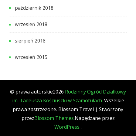
październik 2018
wrzesień 2018
sierpień 2018
wrzesień 2015
© prawa autorskie2026
Rodzinny Ogród Działkowy
im. Tadeusza Kościuszki w Szamotułach
. Wszelkie
prawa zastrzeżone.
Blossom Travel | Stworzony
przez
Blossom Themes
.Napędzane przez
WordPress
.