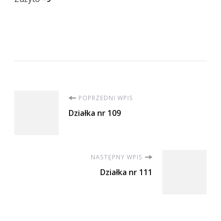
Nawigacja
POPRZEDNI WPIS
Działka nr 109
wpisu
NASTĘPNY WPIS
Działka nr 111