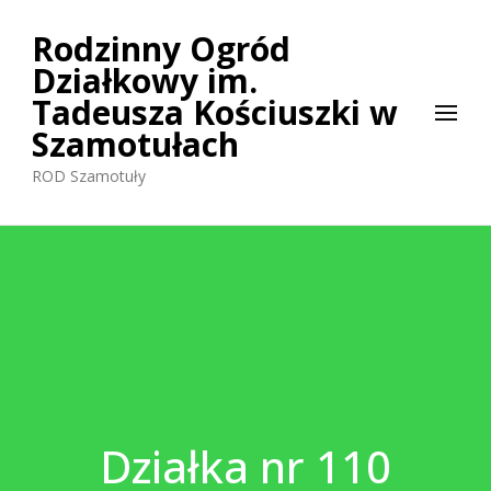
Rodzinny Ogród
Działkowy im.
Tadeusza Kościuszki w
Szamotułach
ROD Szamotuły
Działka nr 110