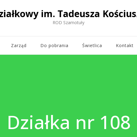
ziałkowy im. Tadeusza Kościus
ROD Szamotuły
Zarząd
Do pobrania
Świetlica
Kontakt
Działka nr 108