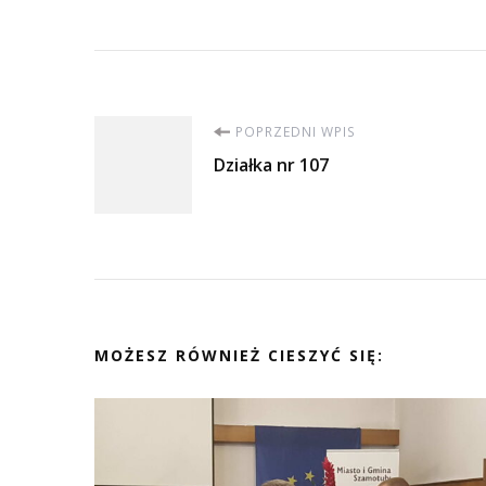
Nawigacja
POPRZEDNI WPIS
Działka nr 107
wpisu
MOŻESZ RÓWNIEŻ CIESZYĆ SIĘ: